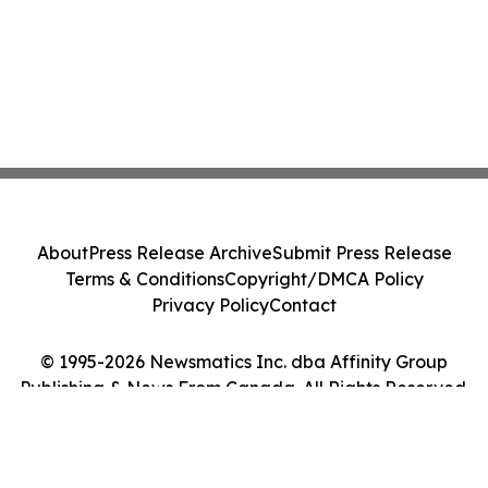
About
Press Release Archive
Submit Press Release
Terms & Conditions
Copyright/DMCA Policy
Privacy Policy
Contact
© 1995-2026 Newsmatics Inc. dba Affinity Group
Publishing & News From Canada. All Rights Reserved.
Cookie Settings / Your Privacy Choices