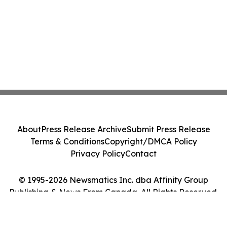
About
Press Release Archive
Submit Press Release
Terms & Conditions
Copyright/DMCA Policy
Privacy Policy
Contact
© 1995-2026 Newsmatics Inc. dba Affinity Group
Publishing & News From Canada. All Rights Reserved.
Cookie Settings / Your Privacy Choices