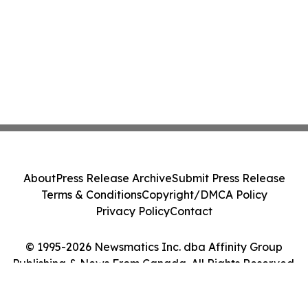
About
Press Release Archive
Submit Press Release
Terms & Conditions
Copyright/DMCA Policy
Privacy Policy
Contact
© 1995-2026 Newsmatics Inc. dba Affinity Group
Publishing & News From Canada. All Rights Reserved.
Cookie Settings / Your Privacy Choices