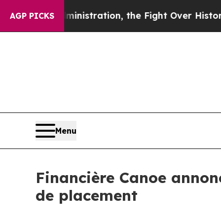
mp Administration, the Fight Over History has
AGP PICKS
Menu
Financière Canoe anno
de placement