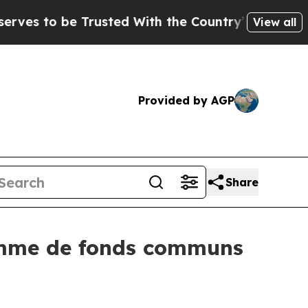
o be Trusted With the Country’s Memory?
CBS Ne
View all
Provided by AGP
Share
amme de fonds communs