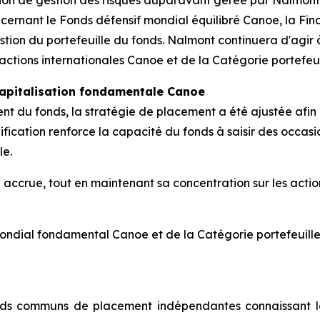
n de gestion des risques auparavant gerée par Nalmont Capi
cernant le Fonds défensif mondial équilibré Canoe, la Fi
stion du portefeuille du fonds. Nalmont continuera d'agir à
actions internationales Canoe et de la Catégorie portefeui
capitalisation fondamentale Canoe
ent du fonds, la stratégie de placement a été ajustée afin
fication renforce la capacité du fonds à saisir des occasi
le.
é accrue, tout en maintenant sa concentration sur les actio
ondial fondamental Canoe et de la Catégorie portefeuille
onds communs de placement indépendantes connaissant l