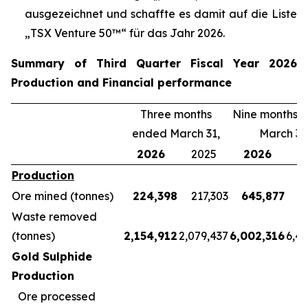
ausgezeichnet und schaffte es damit auf die Liste
„TSX Venture 50™“ für das Jahr 2026.
Summary of Third Quarter Fiscal Year 2026
Production and Financial performance
Three months
Nine months 
ended March 31,
March 31
2026
2025
2026
2
Production
Ore mined (tonnes)
224,398
217,303
645,877
5
Waste removed
(tonnes)
2,154,912
2,079,437
6,002,316
6,4
Gold Sulphide
Production
Ore processed