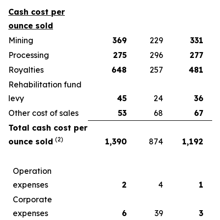
Cash cost per
ounce sold
Mining
369
229
331
Processing
275
296
277
Royalties
648
257
481
Rehabilitation fund
levy
45
24
36
Other cost of sales
53
68
67
Total cash cost per
(2)
ounce sold
1,390
874
1,192
Operation
expenses
2
4
1
Corporate
expenses
6
39
3