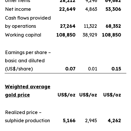
other items
28,212
9,296
69,682
Net income
22,649
4,863
53,306
Cash flows provided
by operations
27,264
11,322
68,352
Working capital
108,850
38,929
108,850
Earnings per share –
basic and diluted
(US$/share)
0.07
0.01
0.15
Weighted average
gold price
US$/oz
US$/oz
US$/oz
U
Realized price –
sulphide production
5,166
2,945
4,262