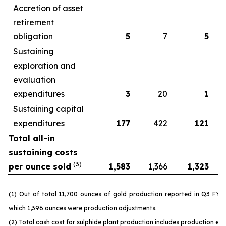
Accretion of asset
retirement
obligation
5
7
5
Sustaining
exploration and
evaluation
expenditures
3
20
1
Sustaining capital
expenditures
177
422
121
Total all-in
sustaining costs
(3)
per ounce sold
1,583
1,366
1,323
(1) Out of total 11,700 ounces of gold production reported in Q3 FY 
which 1,396 ounces were production adjustments.
(2) Total cash cost for sulphide plant production includes production ex