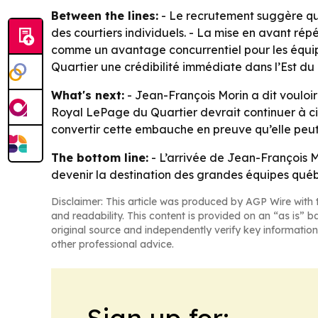
Between the lines:
- Le recrutement suggère qu
des courtiers individuels. - La mise en avant rép
comme un avantage concurrentiel pour les équi
Quartier une crédibilité immédiate dans l’Est d
What's next:
- Jean-François Morin a dit voulo
Royal LePage du Quartier devrait continuer à cib
convertir cette embauche en preuve qu’elle peut
The bottom line:
- L’arrivée de Jean-François M
devenir la destination des grandes équipes québ
Disclaimer: This article was produced by AGP Wire with t
and readability. This content is provided on an “as is” b
original source and independently verify key information
other professional advice.
Sign up for: