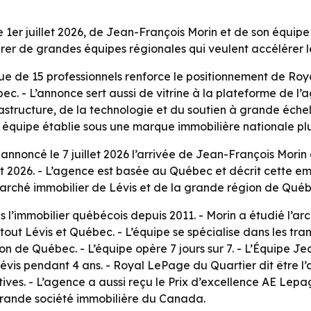
 1er juillet 2026, de Jean-François Morin et de son équip
irer de grandes équipes régionales qui veulent accélérer 
ue de 15 professionnels renforce le positionnement de Roy
bec. - L’annonce sert aussi de vitrine à la plateforme de
astructure, de la technologie et du soutien à grande échel
quipe établie sous une marque immobilière nationale plu
nnoncé le 7 juillet 2026 l’arrivée de Jean-François Morin 
illet 2026. - L’agence est basée au Québec et décrit cette
arché immobilier de Lévis et de la grande région de Québ
s l’immobilier québécois depuis 2011. - Morin a étudié l’a
tout Lévis et Québec. - L’équipe se spécialise dans les tran
n de Québec. - L’équipe opère 7 jours sur 7. - L’Équipe Je
vis pendant 4 ans. - Royal LePage du Quartier dit être l’
ves. - L’agence a aussi reçu le Prix d’excellence AE Lepa
rande société immobilière du Canada.