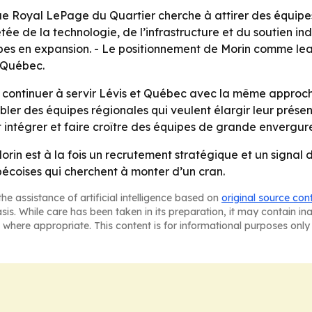
e Royal LePage du Quartier cherche à attirer des équipes
étée de la technologie, de l’infrastructure et du soutien i
pes en expansion. - Le positionnement de Morin comme le
u Québec.
ir continuer à servir Lévis et Québec avec la même appro
ler des équipes régionales qui veulent élargir leur prése
 intégrer et faire croître des équipes de grande envergu
orin est à la fois un recrutement stratégique et un signa
écoises qui cherchent à monter d’un cran.
he assistance of artificial intelligence based on
original source con
asis. While care has been taken in its preparation, it may contain i
 where appropriate. This content is for informational purposes only 