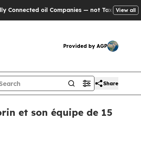
Connected oil Companies — not Taxpayers — the C
View all
Provided by AGP
Share
rin et son équipe de 15