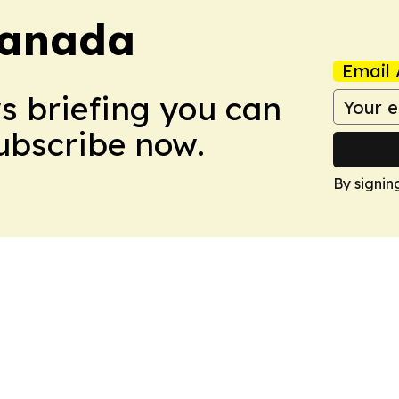
Canada
Email 
ws briefing you can
Subscribe now.
By signin