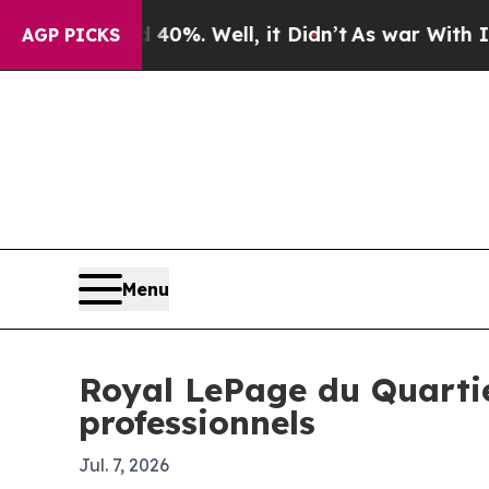
 Around 40%. Well, it Didn’t
As war With Iran D
AGP PICKS
Menu
Royal LePage du Quartie
professionnels
Jul. 7, 2026